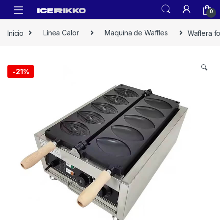
0
Inicio
Línea Calor
Maquina de Waffles
Waflera f
🔍
-
21%