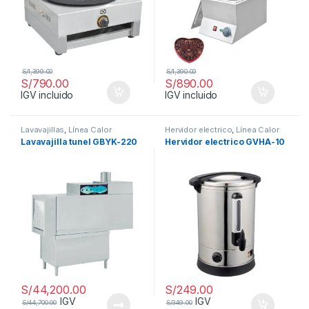
S/
1,399.00
S/
1,390.00
S/
790.00
S/
890.00
IGV incluido
IGV incluido
Lavavajillas
,
Línea Calor
Hervidor electrico
,
Línea Calor
Lavavajilla tunel GBYK-220
Hervidor electrico GVHA-10
S/
44,200.00
S/
249.00
IGV
IGV
S/
44,700.00
S/
349.00