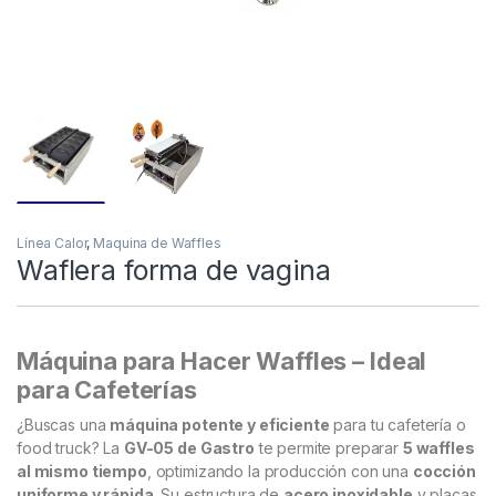
Línea Calor
,
Maquina de Waffles
Waflera forma de vagina
Máquina para Hacer Waffles – Ideal
para Cafeterías
¿Buscas una
máquina potente y eficiente
para tu cafetería o
food truck? La
GV-05 de Gastro
te permite preparar
5 waffles
al mismo tiempo
, optimizando la producción con una
cocción
uniforme y rápida
. Su estructura de
acero inoxidable
y placas