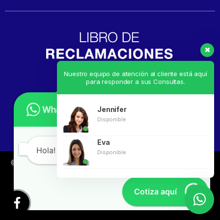
Nuestro equipo de atención al cliente está aquí
para responder a sus Consultas.
Jennifer
Disponible
Eva
Hola! en que te puedo ayudar?
Disponible
© ICE RIKKO
Todos los derechos reservados. Desarrollado
por
Linkgud.com
Cotiza aquí