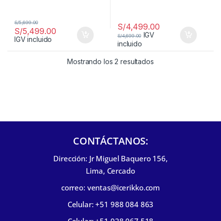
S/
5,699.00
S/
4,499.00
S/
5,499.00
IGV
S/
4,699.00
IGV incluido
incluido
Mostrando los 2 resultados
CONTÁCTANOS:
Dirección: Jr Miguel Baquero 156,
Lima, Cercado
correo: ventas@icerikko.com
Celular: +51 988 084 863