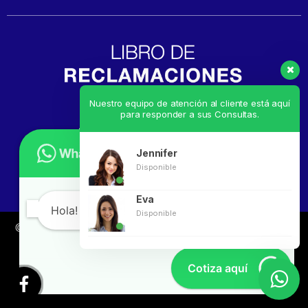
Nuestro equipo de atención al cliente está aquí
para responder a sus Consultas.
Jennifer
Disponible
Eva
Hola! en que te puedo ayudar?
Disponible
© ICE RIKKO
Todos los derechos reservados. Desarrollado
por
Linkgud.com
Cotiza aquí