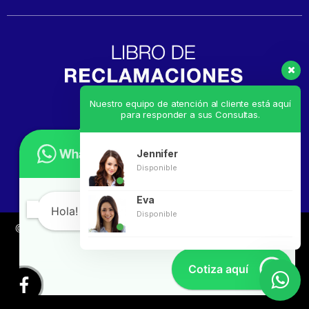
Nuestro equipo de atención al cliente está aquí
para responder a sus Consultas.
Jennifer
Disponible
Eva
Hola! en que te puedo ayudar?
Disponible
© ICE RIKKO
Todos los derechos reservados. Desarrollado
por
Linkgud.com
Cotiza aquí