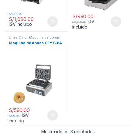
S/
1,390.00
S/
990.00
S/
1,090.00
IGV
S/
1,299.00
IGV incluido
incluido
Línea Calor
,
Maquina de donas
Maquina de donas GFYX-6A
S/
590.00
IGV
S/
990.00
incluido
Mostrando los 3 resultados