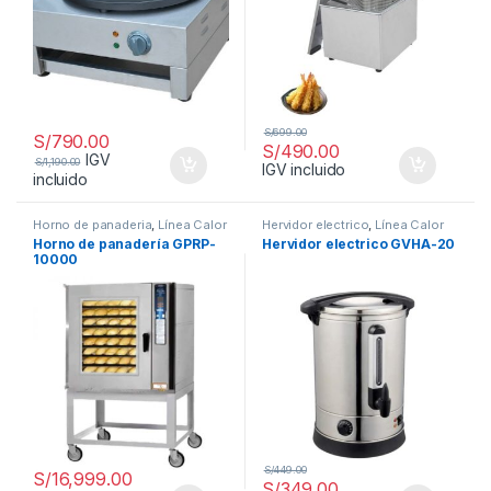
S/
699.00
S/
790.00
S/
490.00
IGV
S/
1,190.00
IGV incluido
incluido
Horno de panaderia
,
Línea Calor
Hervidor electrico
,
Línea Calor
Horno de panadería GPRP-
Hervidor electrico GVHA-20
10000
S/
449.00
S/
16,999.00
S/
349.00