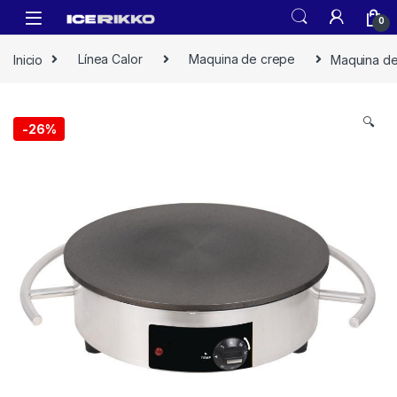
0
Inicio
Línea Calor
Maquina de crepe
Maquina d
🔍
-
26%