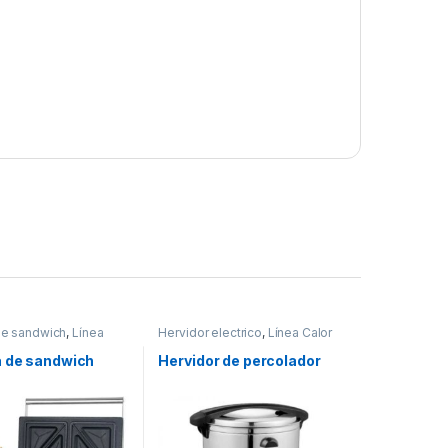
de sandwich
,
Línea
Hervidor electrico
,
Línea Calor
 de sandwich
Hervidor de percolador