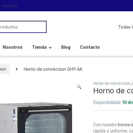
a, Cercado
Nosotros
Tienda
Blog
Contacto
ion
Horno de conveccion GHY-4A
Horno de conveccion
,
🔍
Horno de c
Disponibilidad:
10 di
Con nuestro
horno 
rápida y uniforme, c