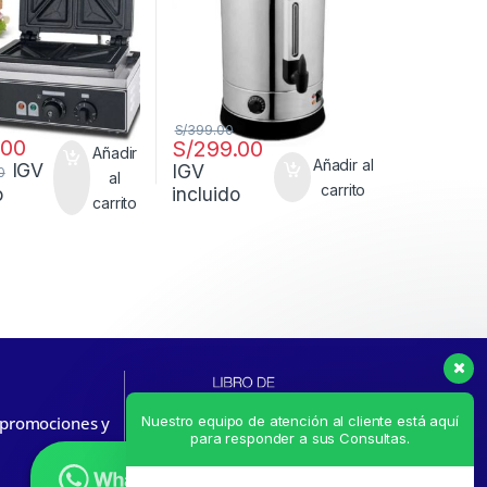
S/
399.00
.00
S/
299.00
Añadir
Añadir al
IGV
IGV
0
al
carrito
incluido
o
carrito
Nuestro equipo de atención al cliente está aquí
, promociones y
para responder a sus Consultas.