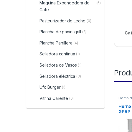
Maquina Expendedora de
(5)
Cafe
Pasteurizador de Leche
(0)
Plancha de panini grill
(3)
Cat
Plancha Parrillera
(4)
Selladora continua
(1)
Selladora de Vasos
(1)
Prod
Selladora eléctrica
(3)
Ufo Burger
(1)
Vitrina Caliente
Horno d
(6)
Horno
GPRP