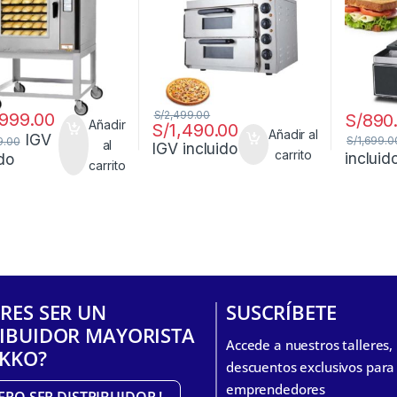
S/
2,499.00
,999.00
S/
890
Añadir
S/
1,490.00
Añadir al
IGV
S/
1,699.0
9.00
al
IGV incluido
carrito
incluid
ido
carrito
RES SER UN
SUSCRÍBETE
RIBUIDOR MAYORISTA
Accede a nuestros talleres
IKKO?
descuentos exclusivos para
emprendedores