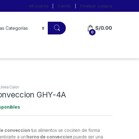
Mi cuenta
Carrito
Finalizar compra
S/
0.00
0
Línea Calor
onveccion GHY-4A
sponibles
de conveccion
tus alimentos se cocinen de forma
ambiarte a un
horno de conveccion
puede ser una