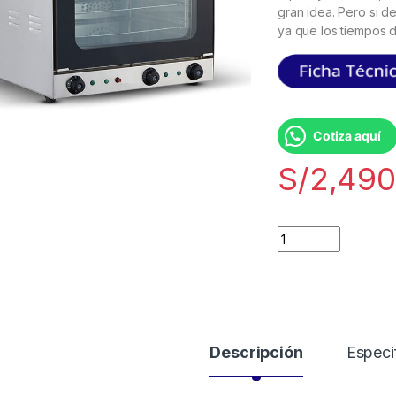
gran idea. Pero si de
ya que los tiempos 
Cotiza aquí
S/
2,490
Descripción
Especi