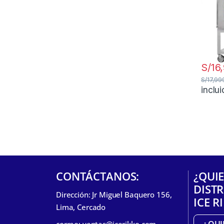
S/
16
S/
17,99
inclu
CONTÁCTANOS:
¿QUIE
DIST
Dirección: Jr Miguel Baquero 156,
ICE R
Lima, Cercado