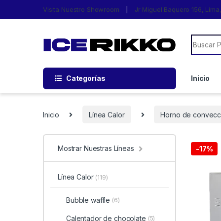
Visita Nuestro Showroom
Jr Miguel Baquero 156, Lim
Categorías
Inicio
Inicio
Línea Calor
Horno de convecc
Mostrar Nuestras Líneas
-
17%
Línea Calor
(119)
Bubble waffle
(6)
Calentador de chocolate
(5)