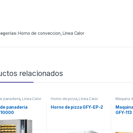
egorías:
Horno de conveccion
,
Línea Calor
uctos relacionados
e panaderia
,
Línea Calor
Horno de pizza
,
Línea Calor
Maquina 
Calor
 de panadería
Horno de pizza GFY-EP-2
Maquina
-10000
GFY-113