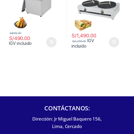
S/
699.00
S/
1,490.00
S/
490.00
IGV
S/
2,290.00
IGV incluido
incluido
CONTÁCTANOS:
Dirección: Jr Miguel Baquero 156,
Lima, Cercado