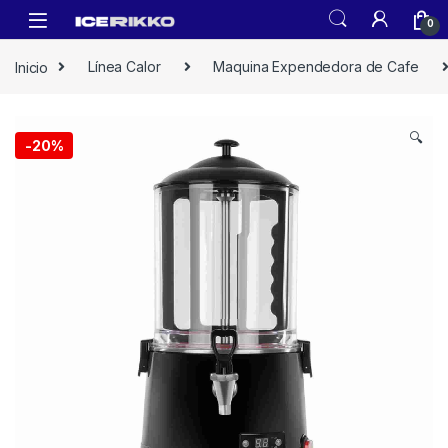
0
Inicio
Línea Calor
Maquina Expendedora de Cafe
🔍
-
20%