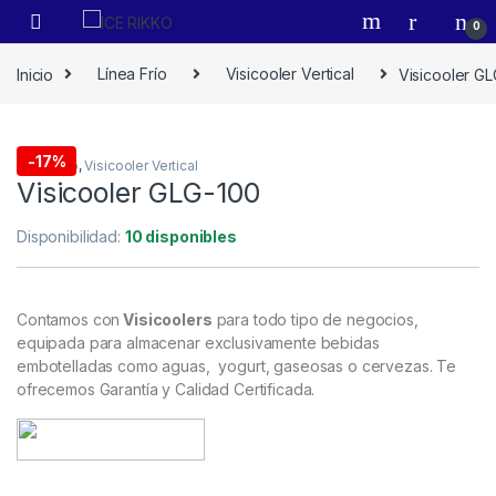
0
Inicio
Línea Frío
Visicooler Vertical
Visicooler G
-
17%
Línea Frío
,
Visicooler Vertical
Visicooler GLG-100
Disponibilidad:
10 disponibles
Contamos con
Visicoolers
para todo tipo de negocios,
equipada para almacenar exclusivamente bebidas
embotelladas como aguas, yogurt, gaseosas o cervezas. Te
ofrecemos Garantía y Calidad Certificada.