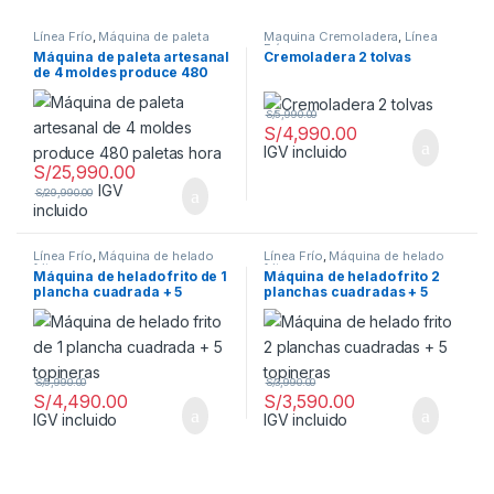
Línea Frío
,
Máquina de paleta
Maquina Cremoladera
,
Línea
Frío
Máquina de paleta artesanal
Cremoladera 2 tolvas
de 4 moldes produce 480
paletas hora
S/
5,990.00
S/
4,990.00
IGV incluido
S/
25,990.00
IGV
S/
29,990.00
incluido
Línea Frío
,
Máquina de helado
Línea Frío
,
Máquina de helado
frito
frito
Máquina de helado frito de 1
Máquina de helado frito 2
plancha cuadrada + 5
planchas cuadradas + 5
topineras
topineras
S/
5,990.00
S/
3,990.00
S/
4,490.00
S/
3,590.00
IGV incluido
IGV incluido