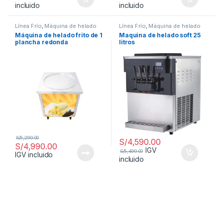
incluido
incluido
Línea Frío
,
Máquina de helado
Línea Frío
,
Máquina de helado
frito
soft
Máquina de helado frito de 1
Maquina de helado soft 25
plancha redonda
litros
S/
5,290.00
S/
4,590.00
S/
4,990.00
IGV
S/
5,490.00
IGV incluido
incluido