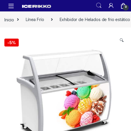
0
Inicio
Línea Frío
Exhibidor de Helados de frio estático
🔍
-
5%