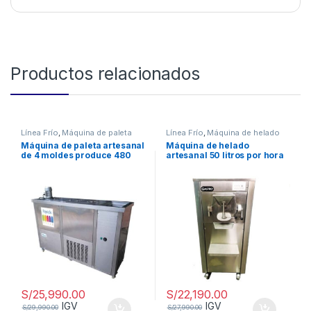
Productos relacionados
Línea Frío
,
Máquina de paleta
Línea Frío
,
Máquina de helado
artesanal
Máquina de paleta artesanal
Máquina de helado
de 4 moldes produce 480
artesanal 50 litros por hora
paletas hora
S/
25,990.00
S/
22,190.00
IGV
IGV
S/
29,990.00
S/
27,990.00