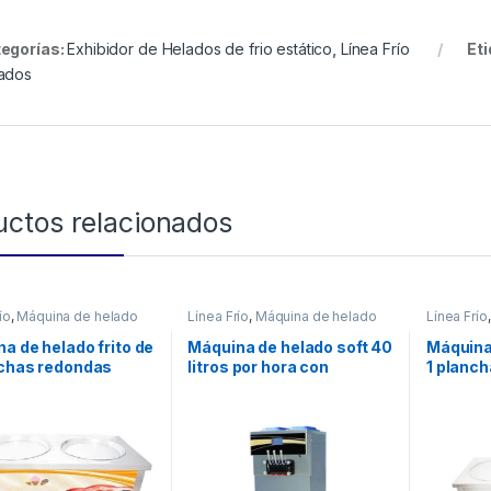
egorías:
Exhibidor de Helados de frio estático
,
Línea Frío
Et
ados
uctos relacionados
ío
,
Máquina de helado
Línea Frío
,
Máquina de helado
Línea Frío
soft
frito
a de helado frito de
Máquina de helado soft 40
Máquina 
nchas redondas
litros por hora con
1 planch
precooling
topiner