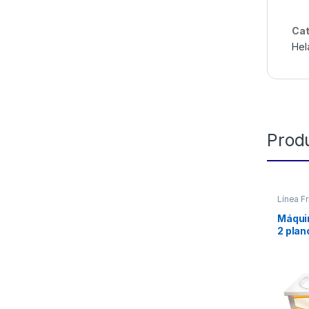
Cat
Hel
Prod
Línea Fr
frito
Máquin
2 pla