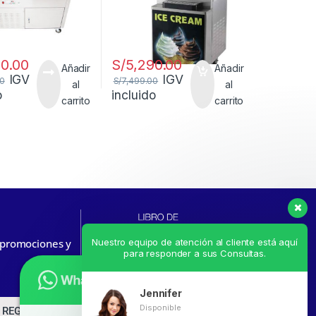
00.00
S/
5,290.00
Añadir
Añadir
IGV
IGV
00
S/
7,499.00
al
al
o
incluido
carrito
carrito
Nuestro equipo de atención al cliente está aquí
, promociones y
para responder a sus Consultas.
Jennifer
Disponible
REGÍSTRATE