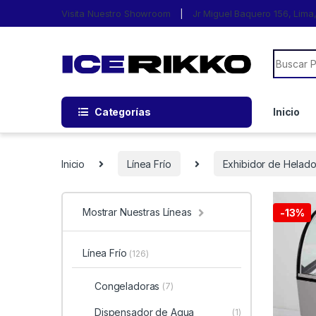
Visita Nuestro Showroom
Jr Miguel Baquero 156, Lim
Categorías
Inicio
Inicio
Línea Frío
Exhibidor de Helados
Mostrar Nuestras Líneas
-
13%
Línea Frío
(126)
Congeladoras
(7)
Dispensador de Agua
(1)