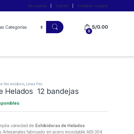
Mi cuenta
Carrito
Finalizar compra
S/
0.00
0
 frio estático
,
Línea Frío
de Helados 12 bandejas
sponibles
mplia variedad de
Exhibidoras de Helados
s Artesanales fabricado en acero inoxidable AISI 304