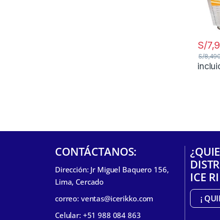
S/
7,
S/
8,49
inclu
CONTÁCTANOS:
¿QUIE
DIST
Dirección: Jr Miguel Baquero 156,
ICE R
Lima, Cercado
¡ QU
correo: ventas@icerikko.com
Celular: +51 988 084 863