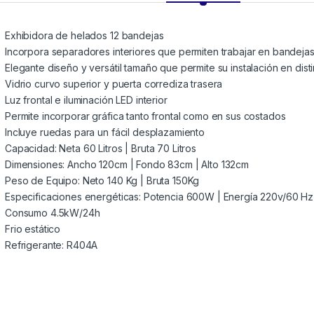
Exhibidora de helados 12 bandejas
Incorpora separadores interiores que permiten trabajar en bandeja
Elegante diseño y versátil tamaño que permite su instalación en dis
Vidrio curvo superior y puerta corrediza trasera
Luz frontal e iluminación LED interior
Permite incorporar gráfica tanto frontal como en sus costados
Incluye ruedas para un fácil desplazamiento
Capacidad: Neta 60 Litros | Bruta 70 Litros
Dimensiones: Ancho 120cm | Fondo 83cm | Alto 132cm
Peso de Equipo: Neto 140 Kg | Bruta 150Kg
Especificaciones energéticas: Potencia 600W | Energía 220v/60 Hz
Consumo 4.5kW/24h
Frio estático
Refrigerante: R404A