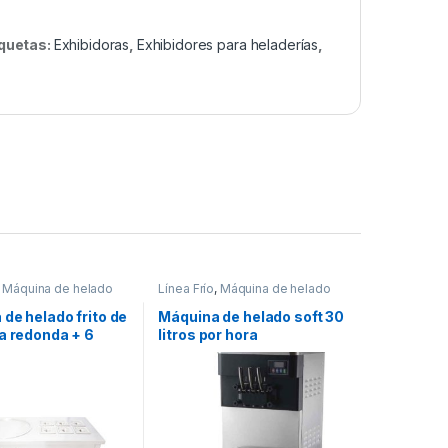
iquetas:
Exhibidoras
,
Exhibidores para heladerías
,
,
Máquina de helado
Línea Frío
,
Máquina de helado
soft
de helado frito de
Máquina de helado soft 30
a redonda + 6
litros por hora
as