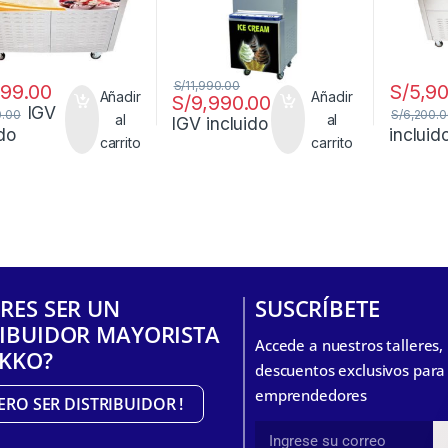
S/
11,990.00
999.00
S/
5,9
Añadir
Añadir
S/
9,990.00
IGV
0.00
S/
6,200.
al
al
IGV incluido
ido
incluid
carrito
carrito
RES SER UN
SUSCRÍBETE
RIBUIDOR MAYORISTA
Accede a nuestros talleres
IKKO?
descuentos exclusivos para
emprendedores
IERO SER DISTRIBUIDOR !