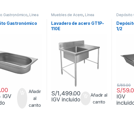
to Gastronómico
,
Línea
Muebles de Acero
,
Línea
Depósito
ría Metálica
Carpintería Metálica
Carpinterí
ito Gastronómico
Lavadero de acero GT1P-
Depósit
110E
1/2
S/
69.00
.00
S/
59.
Añadir
S/
1,499.00
Añadir al
IGV
IGV
0
al
IGV incluido
carrito
incluid
ido
carrito