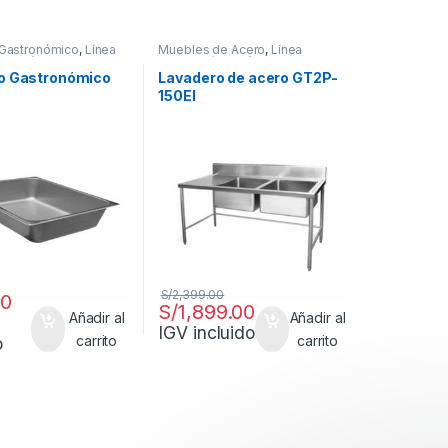
 Gastronómico
,
Línea
Muebles de Acero
,
Línea
a Metálica
Carpintería Metálica
o Gastronómico
Lavadero de acero GT2P-
150EI
S/
2,399.00
00
S/
1,899.00
Añadir al
Añadir al
IGV incluido
carrito
carrito
o