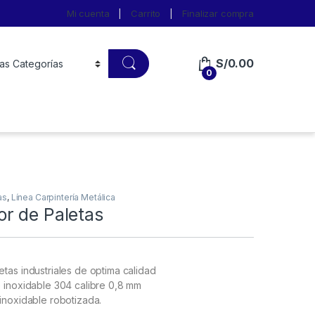
Mi cuenta
Carrito
Finalizar compra
S/
0.00
0
as
,
Línea Carpintería Metálica
r de Paletas
tas industriales de optima calidad
 inoxidable 304 calibre 0,8 mm
inoxidable robotizada.