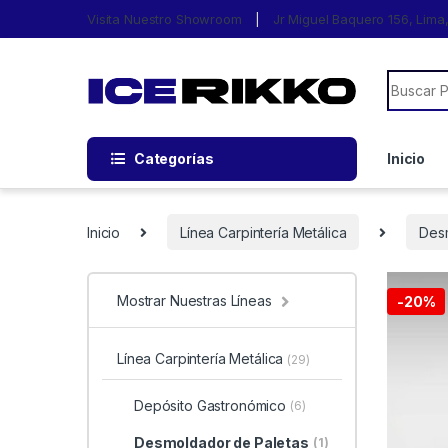
Visita Nuestro Showroom
Jr Miguel Baquero 156, Lim
Categorías
Inicio
Inicio
Línea Carpintería Metálica
Des
Mostrar Nuestras Líneas
-
20%
Línea Carpintería Metálica
(29)
Depósito Gastronómico
(6)
Desmoldador de Paletas
(1)