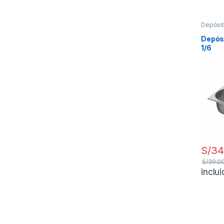
Depósi
Carpinte
Depós
1/6
S/
34
S/
39.0
inclu