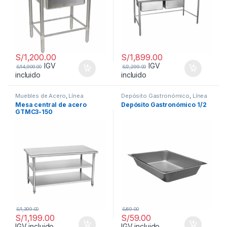
S/
1,200.00
S/
1,899.00
IGV
IGV
S/
14,909.00
S/
2,299.00
incluido
incluido
Muebles de Acero
,
Línea
Depósito Gastronómico
,
Línea
Carpintería Metálica
Carpintería Metálica
Mesa central de acero
Depósito Gastronómico 1/2
GTMC3-150
S/
1,399.00
S/
69.00
S/
1,199.00
S/
59.00
IGV incluido
IGV incluido