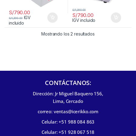
S/
1,390.00
S/
790.00
S/
790.00
IGV
S/
1,399.00
IGV incluido
incluido
Mostrando los 2 resultados
CONTÁCTANOS:
Dirección: Jr Miguel Baquero 156,
Lima, Cercado
correo: ventas@icerikko.com
Celular: +51 988 084 863
Celular: +51 928 067 518