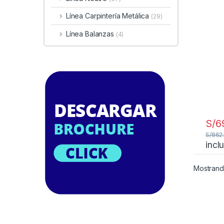
Línea Carpintería Metálica
(29)
Línea Balanzas
(4)
S/
6
S/
862
incl
Mostrando