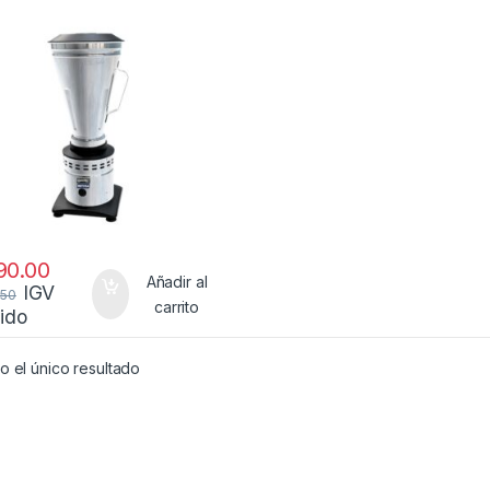
90.00
Añadir al
IGV
.50
carrito
uido
 el único resultado