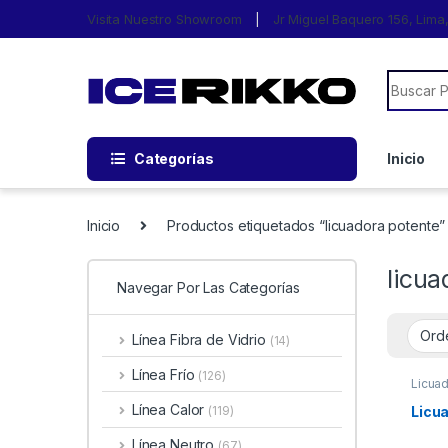
Visita Nuestro Showroom
Jr Miguel Baquero 156, Lim
Categorías
Inicio
Inicio
Productos etiquetados “licuadora potente”
licua
Navegar Por Las Categorías
Línea Fibra de Vidrio
(14)
Línea Frío
(126)
Licuad
Línea Calor
Licua
(119)
Línea Neutro
(67)