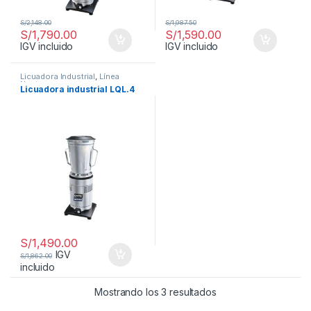
S/
2,148.00
S/
1,987.50
S/
1,790.00
S/
1,590.00
IGV incluido
IGV incluido
Licuadora Industrial
,
Línea
Neutro
Licuadora industrial LQL.4
S/
1,490.00
IGV
S/
1,862.00
incluido
Mostrando los 3 resultados