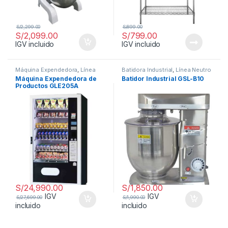
S/
2,299.00
S/
899.00
S/
2,099.00
S/
799.00
IGV incluido
IGV incluido
Máquina Expendedora
,
Línea
Batidora Industrial
,
Línea Neutro
Neutro
Máquina Expendedora de
Batidor Industrial GSL-B10
Productos GLE205A
S/
24,990.00
S/
1,850.00
IGV
IGV
S/
27,699.00
S/
1,990.00
incluido
incluido