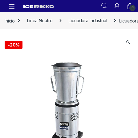
0
Inicio
Línea Neutro
Licuadora Industrial
Licuadora
🔍
-
20%